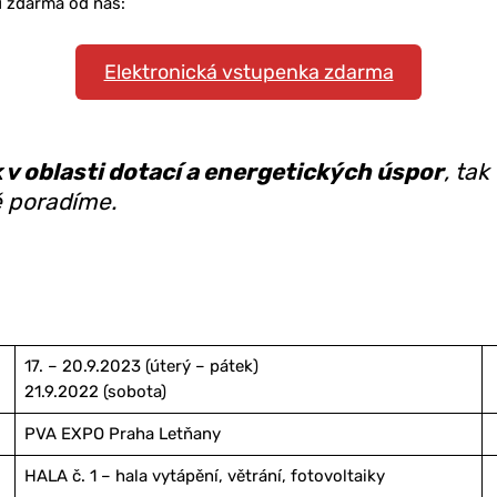
u zdarma od nás:
Elektronická vstupenka zdarma
k v oblasti dotací a energetických úspor
, tak
ě poradíme.
17. – 20.9.2023 (úterý – pátek)
21.9.2022 (sobota)
PVA EXPO Praha Letňany
HALA č. 1 – hala vytápění, větrání, fotovoltaiky