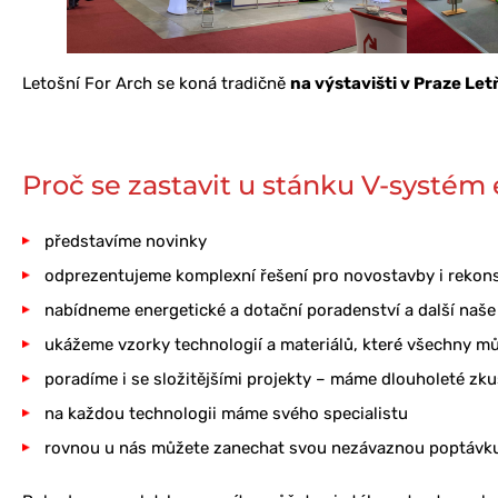
Letošní For Arch se koná tradičně
na výstavišti v Praze Le
Proč se zastavit u stánku V-systém 
představíme novinky
odprezentujeme komplexní řešení pro novostavby i rekonst
nabídneme energetické a dotační poradenství a další naše
ukážeme vzorky technologií a materiálů, které všechny m
poradíme i se složitějšími projekty – máme dlouholeté zk
na každou technologii máme svého specialistu
rovnou u nás můžete zanechat svou nezávaznou poptávk