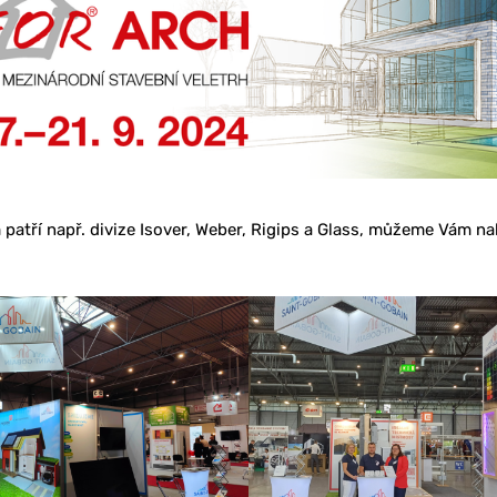
 patří např. divize Isover, Weber, Rigips a Glass, můžeme Vám 