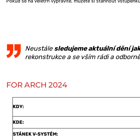
Pokud se na veletrh vypravíte, můžete si stáhnout vstupenk
Neustále
sledujeme aktuální dění ja
rekonstrukce a se vším rádi a odborn
FOR ARCH 2024
KDY:
KDE:
STÁNEK V-SYSTÉM: