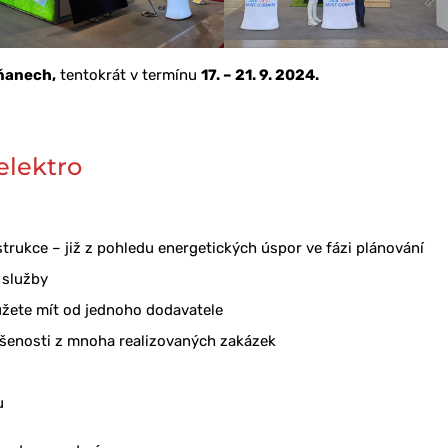
tňanech,
tentokrát v termínu
17. – 21. 9. 2024.
elektro
rukce – již z pohledu energetických úspor ve fázi plánování
 služby
ůžete mít od jednoho dodavatele
ušenosti z mnoha realizovaných zakázek
u