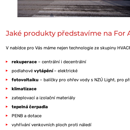
Jaké produkty představíme na For
V nabídce pro Vás máme nejen technologie ze skupiny HVACR. 
rekuperace
– centrální i decentrální
podlahové
vytápění
– elektrické
fotovoltaiku
– balíčky pro ohřev vody s NZÚ Light, pro p
klimatizace
zateplovací a izolační materiály
tepelná čerpadla
PENB a dotace
vyhřívání venkovních ploch proti náledí