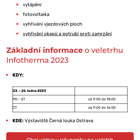
vytápění
fotovoltaika
vyhřívání vjezdových ploch
vyhřívání okapů a potrubí proti zamrzání
Základní informace
o veletrhu
Infotherma 2023
KDY:
23. – 26. ledna 2023
PO – ST
od 9:00 do 18:00
ČT
od 9:00 do 16:00
KDE:
Výstaviště Černá louka Ostrava