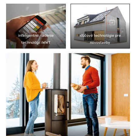
inteligentné riadenie
kľúčové technológie pre
technológií iWWT
novostavby