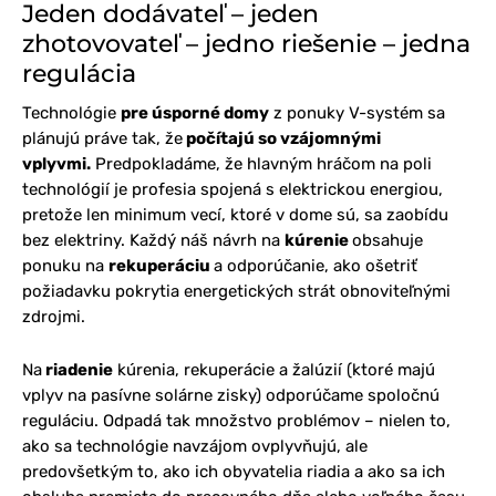
Jeden dodávateľ – jeden
zhotovovateľ – jedno riešenie – jedna
regulácia
Technológie
pre úsporné domy
z ponuky V-systém sa
plánujú práve tak, že
počítajú so vzájomnými
vplyvmi.
Predpokladáme, že hlavným hráčom na poli
technológií je profesia spojená s elektrickou energiou,
pretože len minimum vecí, ktoré v dome sú, sa zaobídu
bez elektriny. Každý náš návrh na
kúrenie
obsahuje
ponuku na
rekuperáciu
a odporúčanie, ako ošetriť
požiadavku pokrytia energetických strát obnoviteľnými
zdrojmi.
Na
riadenie
kúrenia, rekuperácie a žalúzií (ktoré majú
vplyv na pasívne solárne zisky) odporúčame spoločnú
reguláciu. Odpadá tak množstvo problémov – nielen to,
ako sa technológie navzájom ovplyvňujú, ale
predovšetkým to, ako ich obyvatelia riadia a ako sa ich