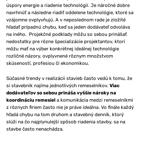
úspory energie a riadenie technológií. Je náročné dobre
navrhnúť a následne riadiť oddelene technológie, ktoré sa
vzájomne ovplyvňujú. A v neposlednom rade je zložité
hľadať prípadnú chybu, keď sa jeden dodávateľ odvoláva
na iného. Projekčné podklady môžu so sebou prinášať
nedostatky pre rôzne špecializácie projektantov, ktorí
môžu mať na výber konkrétnej ideálnej technológie
rozličné názory, ovplyvnené rôznym množstvom
skúseností, profesiou či ekonomikou.
Súčasné trendy v realizácii stavieb často vedú k tomu, že
si stavebník najíma jednotlivých remeselníkov.
Viac
dodávateľov so sebou prináša vyššie nároky na
koordináciu remesiel
a komunikácia medzi remeselníkmi
z rôznych firiem často nie je práve ideálna. Vo finále každý
hľadá chybu na tom druhom a stavebný denník, ktorý
slúži na čo najplynulejší spôsob riadenia stavby, sa na
stavbe často nenachádza.