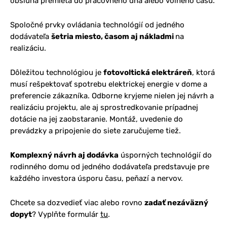
obsluha premieta do pracovného dňa alebo voľného času.
Spoločné prvky ovládania technológií od jedného
dodávateľa
šetria miesto, časom aj nákladmi
na
realizáciu.
Dôležitou technológiou je
fotovoltická elektráreň
, ktorá
musí rešpektovať spotrebu elektrickej energie v dome a
preferencie zákazníka. Odborne kryjeme nielen jej návrh a
realizáciu projektu, ale aj sprostredkovanie prípadnej
dotácie na jej zaobstaranie. Montáž, uvedenie do
prevádzky a pripojenie do siete zaručujeme tiež.
Komplexný návrh aj dodávka
úsporných technológií do
rodinného domu od jedného dodávateľa predstavuje pre
každého investora úsporu času, peňazí a nervov.
Chcete sa dozvedieť viac alebo rovno
zadať nezáväzný
dopyt
? Vyplňte formulár
tu
.