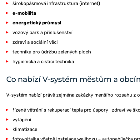
širokopásmová infrastruktura (internet)
e-mobilita
energetický průmysl
vozový park a příslušenství
zdraví a sociální věci
technika pro údržbu zelených ploch
hygienická a čisticí technika
Co nabízí V-systém městům a obcí
V-systém nabízí právě zejména zakázky menšího rozsahu z o
řízené větrání s rekuperací tepla pro úspory i zdraví ve šk
vytápění
klimatizace
fotovoltaika včetně instalace wallboxu – autonabíječka pr