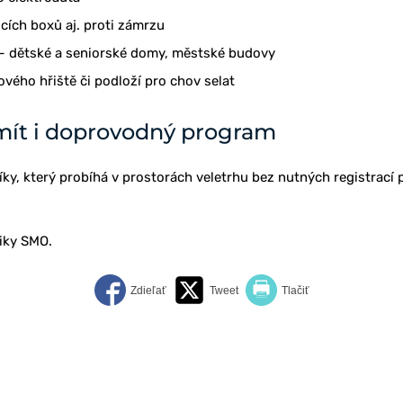
cích boxů aj. proti zámrzu
– dětské a seniorské domy, městské budovy
lového hřiště či podloží pro chov selat
ít i doprovodný program
ky, který probíhá v prostorách veletrhu bez nutných registrací p
iky SMO.