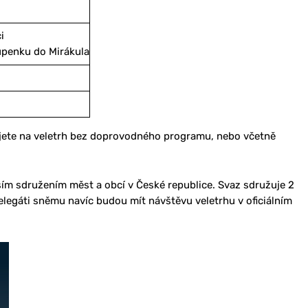
i
tupenku do Mirákula
rujete na veletrh bez doprovodného programu, nebo včetně
ím sdružením měst a obcí v České republice. Svaz sdružuje 2
Delegáti sněmu navíc budou mít návštěvu veletrhu v oficiálním