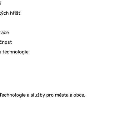
í
ých hřišť
ráce
ečnost
a technologie
Technologie a služby pro města a obce.