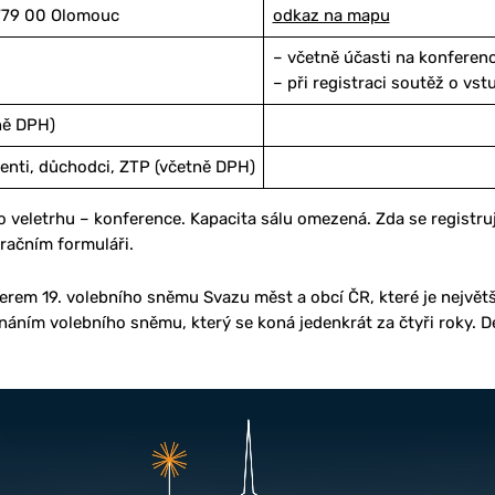
 779 00 Olomouc
odkaz na mapu
– včetně účasti na konferenc
– při registraci soutěž o vs
ně DPH)
denti, důchodci, ZTP (včetně DPH)
ho veletrhu – konference. Kapacita sálu omezená. Zda se regist
račním formuláři.
rem 19. volebního sněmu Svazu měst a obcí ČR, které je největš
konáním volebního sněmu, který se koná jedenkrát za čtyři roky. 