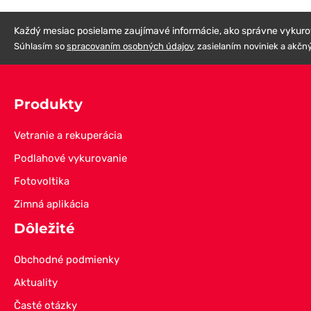
Každý mesiac posielame zaujímavé informácie, ako správne vykurova
Súhlasím so
spracovaním osobných údajov
, zasielaním noviniek a akčn
Produkty
Vetranie a rekuperácia
Podlahové vykurovanie
Fotovoltika
Zimná aplikácia
Dôležité
Obchodné podmienky
Aktuality
Časté otázky