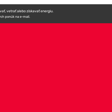
ť, vetrať alebo získavať energiu.
ých ponúk na e-mail.