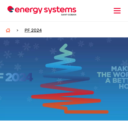
PF 2024
>