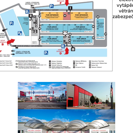
vytápěn
větrán
zabezpeč