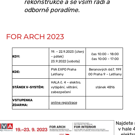
rekonstrukce a se vším rádi a
odborně poradíme.
FOR ARCH 2023
19. – 22.9.2023 (úterý
čas 10:00 – 18:00
KDY:
– pátek)
čas 10:00 – 17:00
23.9.2022 (sobota)
PVA EXPO Praha
Beranových 667, 199
KDE:
Letňany
00 Praha 9 – Letňany
HALA č. 4 – elektro,
STÁNEK V-SYSTÉM:
vytápění, větrání,
stánek 4B16
zabezpečení
VSTUPENKA
online registrace
ZDARMA:
Najdete
v hale 
elektr