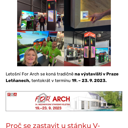
Letošní For Arch se koná tradičně
na výstavišti v Praze
Letňanech,
tentokrát v termínu
19. – 23. 9. 2023.
Proč se zastavit u stánku V-