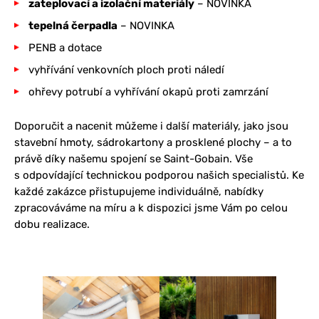
zateplovací a izolační materiály
– NOVINKA
tepelná čerpadla
– NOVINKA
PENB a dotace
vyhřívání venkovních ploch proti náledí
ohřevy potrubí a vyhřívání okapů proti zamrzání
Doporučit a nacenit můžeme i další materiály, jako jsou
stavební hmoty, sádrokartony a prosklené plochy – a to
právě díky našemu spojení se Saint-Gobain. Vše
s odpovídající technickou podporou našich specialistů. Ke
každé zakázce přistupujeme individuálně, nabídky
zpracováváme na míru a k dispozici jsme Vám po celou
dobu realizace.