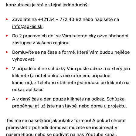
konzultace) je stále stejně jednoduchý:
Zavoláte na +421 34 – 772 40 82 nebo napíšete na
info@sg-es.sk
.
Do 2 pracovních dní se Vám telefonicky ozve obchodní
zástupce z Vašeho regionu.
Domluvíte se na čase a formě, které Vám budou nejlépe
vyhovovat.
V případě online schůzky Vám pošle odkaz, na který jen
kliknete (z notebooku s mikrofonem, případně
kamerou), z telefonu stáhnete jednoduše po kliknutí na
odkaz aplikaci.
A v daný čas a den pouze kliknete na odkaz. Schůzka
proběhne, ať už jste na stavbě, nebo doma u projektu.
Těšíme se na setkání jakoukoliv formou! A pokud chcete
přemýšlet z pohodlí domova, můžete se inspirovat v
našem
Blogu
nebo se podívat na náš
Youtube kanál
.