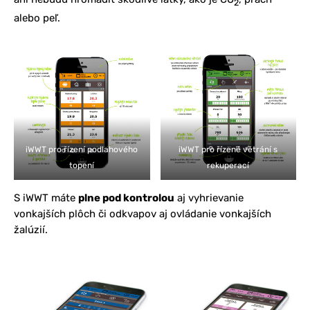
2
alebo peľ.
iWWT pro řízení podlahového
iWWT pro řízené větrání s
topení
rekuperací
S iWWT máte
plne pod kontrolou
aj vyhrievanie
vonkajších plôch či odkvapov aj ovládanie vonkajších
žalúzií.