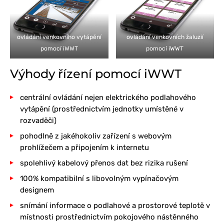
ovládání venkovního vytápění
ovládání venkovních žaluzií
pomocí iWWT
pomocí iWWT
Výhody řízení pomocí iWWT
centrální ovládání nejen elektrického podlahového
vytápění (prostřednictvím jednotky umístěné v
rozvaděči)
pohodlně z jakéhokoliv zařízení s webovým
prohlížečem a připojením k internetu
spolehlivý kabelový přenos dat bez rizika rušení
100% kompatibilní s libovolným vypínačovým
designem
snímání informace o podlahové a prostorové teplotě v
místnosti prostřednictvím pokojového nástěnného