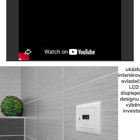
ukázk
interiéro
ovladač
LCD
displeje
designu 
výběr
investo