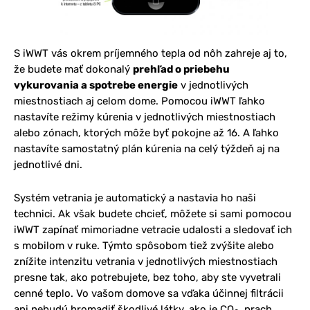
S iWWT vás okrem príjemného tepla od nôh zahreje aj to,
že budete mať dokonalý
prehľad o priebehu
vykurovania a spotrebe energie
v jednotlivých
miestnostiach aj celom dome. Pomocou iWWT ľahko
nastavíte režimy kúrenia v jednotlivých miestnostiach
alebo zónach, ktorých môže byť pokojne až 16. A ľahko
nastavíte samostatný plán kúrenia na celý týždeň aj na
jednotlivé dni.
Systém vetrania je automatický a nastavia ho naši
technici. Ak však budete chcieť, môžete si sami pomocou
iWWT zapínať mimoriadne vetracie udalosti a sledovať ich
s mobilom v ruke. Týmto spôsobom tiež zvýšite alebo
znížite intenzitu vetrania v jednotlivých miestnostiach
presne tak, ako potrebujete, bez toho, aby ste vyvetrali
cenné teplo. Vo vašom domove sa vďaka účinnej filtrácii
ani nebudú hromadiť škodlivé látky, ako je CO
, prach