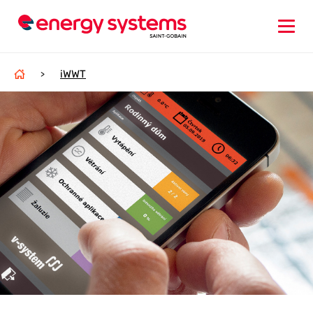
iWWT
>