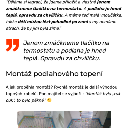
“Děláme si legraci, že jdeme přiložit a vlastně
jenom
zmáčkneme tlačítko na termostatu.
A
podlaha je hned
teplá, opravdu za chviličku.
A máme teď malá vnoučátka,
takže
děti můžou lézt pohodlně po zemi
a my nemáme
strach, že by jim byla zima.”
Jenom zmáčkneme tlačítko na
termostatu a podlaha je hned
teplá. Opravdu za chviličku.
Montáž podlahového topení
A jak proběhla
montáž
? Rychlá montáž je další výhodou
topných kabelů. Pan majitel se vyjádřil:
“Montáž byla „ruk
cuk“, to bylo pěkné.”