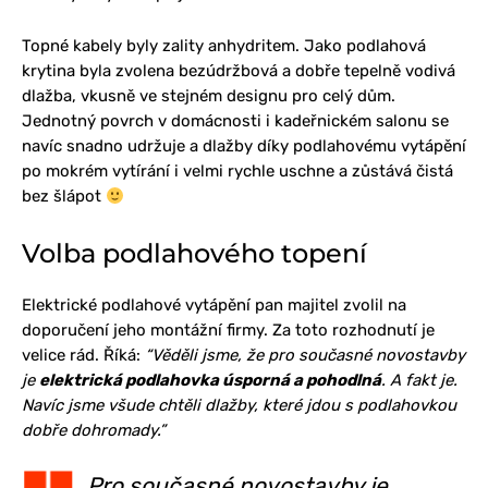
Topné kabely byly zality anhydritem. Jako podlahová
krytina byla zvolena bezúdržbová a dobře tepelně vodivá
dlažba, vkusně ve stejném designu pro celý dům.
Jednotný povrch v domácnosti i kadeřnickém salonu se
navíc snadno udržuje a dlažby díky podlahovému vytápění
po mokrém vytírání i velmi rychle uschne a zůstává čistá
bez šlápot
Volba podlahového topení
Elektrické podlahové vytápění pan majitel zvolil na
doporučení jeho montážní firmy. Za toto rozhodnutí je
velice rád. Říká:
“Věděli jsme, že pro současné novostavby
je
elektrická podlahovka úsporná a pohodlná
. A fakt je.
Navíc jsme všude chtěli dlažby, které jdou s podlahovkou
dobře dohromady.”
Pro současné novostavby je