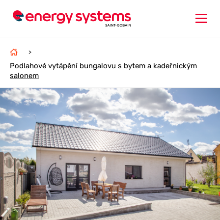
>
Podlahové vytápění bungalovu s bytem a kadeřnickým
salonem