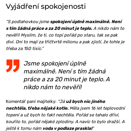
Vyjádření spokojenosti
“S podlahovkou jsme
spokojení úplně maximálně.
Není
s tím žádná práce a za 20 minut je teplo.
A nikdo nám to
nevěří! Myslím, že ti, co topí pořád po staru, tak se pak
diví. Oni to mají za třičtvrtě milionu a pak zjistí, že tohle je
třeba za 150 tisíc.”
Jsme spokojení úplně
maximálně. Není s tím žádná
práce a za 20 minut je teplo. A
nikdo nám to nevěří!
Komentář paní majitelky:
“Já
už bych nic jiného
nechtěla, třeba nějaké kotle.
Měla jsem 16 let teplovodní
topení a už bych to fakt nechtěla. Pořád se tahalo dříví,
kouřilo to, pořád nějaké zplodiny. A navíc to bylo dražší. A
ještě k tomu nám
voda v podlaze praskla!
“