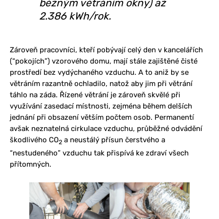
běžným větráním okny) až
2.386 kWh/rok.
Zároveň pracovníci, kteří pobývají celý den v kancelářích
(“pokojích”) vzorového domu, mají stále zajištěné čisté
prostředí bez vydýchaného vzduchu. A to aniž by se
větráním razantně ochladilo, natož aby jim při větrání
táhlo na záda. Řízené větrání je zároveň skvělé při
využívání zasedací místnosti, zejména během delších
jednání při obsazení větším počtem osob. Permanentí
avšak neznatelná cirkulace vzduchu, průběžné odvádění
škodlivého CO
a neustálý přísun čerstvého a
2
“nestudeného” vzduchu tak přispívá ke zdraví všech
přítomných.