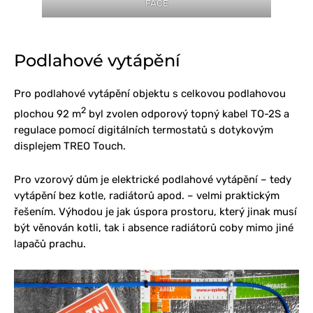
FACE
Podlahové vytápění
Pro podlahové vytápění objektu s celkovou podlahovou
2
plochou 92 m
byl zvolen odporový topný kabel TO-2S a
regulace pomocí digitálních termostatů s dotykovým
displejem TREO Touch.
Pro vzorový dům je elektrické podlahové vytápění – tedy
vytápění bez kotle, radiátorů apod. – velmi praktickým
řešením. Výhodou je jak úspora prostoru, který jinak musí
být věnován kotli, tak i absence radiátorů coby mimo jiné
lapačů prachu.