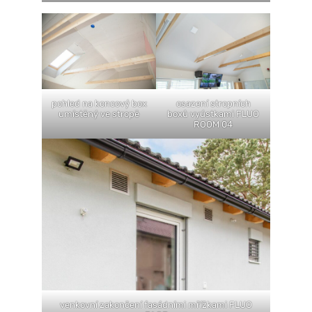
pohled na koncový box
osazení stropních
umístěný ve stropě
boxů vyústkami FLUO
ROOM 04
venkovní zakončení fasádními mřížkami FLUO