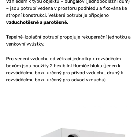
Vzhledem k typu objektu – bungalov (jednopodlažní dům)
– jsou potrubí vedena v prostoru podhledu a fixována ke
stropní konstrukci. Veškeré potrubí je připojeno
vzduchotěsně a parotěsně.
Tepelně-izolační potrubí propojuje rekuperační jednotku a
venkovní vyústky.
Pro vedení vzduchu od větrací jednotky k rozváděcím
boxům jsou použity 2 flexibilní tlumiče hluku (jeden k
rozváděcímu boxu určený pro přívod vzduchu, druhý k
rozváděcímu boxu určený pro odvod vzduchu).