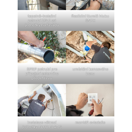
tepelně-izolační
flexibilní tlumič hluku
potrubí EPLE od
SNFX
jednotky na fasádu
SPRP potrubí pro
umístění koncového
připojení externího
boxu
předehřevu
instalace větrací
montáž ovladače
jednotky FLUO FLAT S