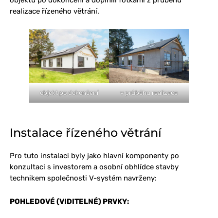
objektu po dokončení a doplnili fotkami z průběhu
realizace řízeného větrání.
objekt po dokončení
v průběhu realizace
Instalace řízeného větrání
Pro tuto instalaci byly jako hlavní komponenty po
konzultaci s investorem a osobní obhlídce stavby
technikem společnosti V-systém navrženy:
POHLEDOVÉ (VIDITELNÉ) PRVKY: