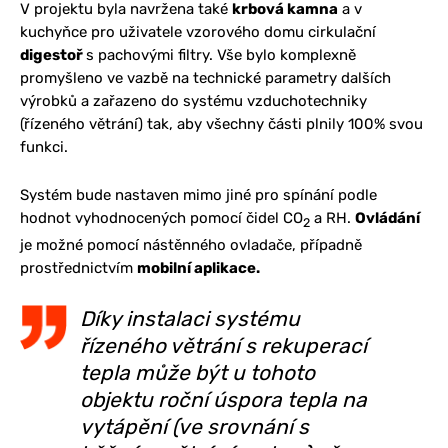
V projektu byla navržena také
krbová kamna
a v
kuchyňce pro uživatele vzorového domu cirkulační
digestoř
s pachovými filtry. Vše bylo komplexně
promyšleno ve vazbě na technické parametry dalších
výrobků a zařazeno do systému vzduchotechniky
(řízeného větrání) tak, aby všechny části plnily 100% svou
funkci.
Systém bude nastaven mimo jiné pro spínání podle
hodnot vyhodnocených pomocí čidel CO
a RH.
Ovládání
2
je možné pomocí nástěnného ovladače, případně
prostřednictvím
mobilní aplikace.
Díky instalaci systému
řízeného větrání s rekuperací
tepla může být u tohoto
objektu roční úspora tepla na
vytápění (ve srovnání s