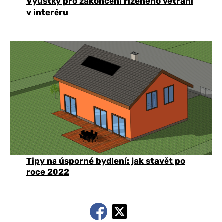
Vyústky pro zakončení řízeného větrání
v interéru
Tipy na úsporné bydlení: jak stavět po
roce 2022