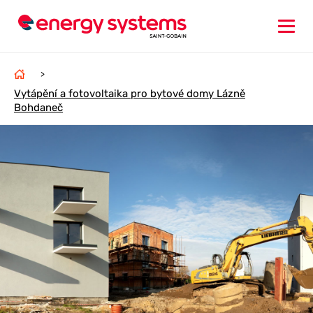
>
Vytápění a fotovoltaika pro bytové domy Lázně
Bohdaneč