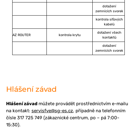
dotažení
zemnících svorek
kontrola síťových
kabelů
dotažení všech
AZ ROUTER
kontrola krytu
kontaktů
dotažení
zemnících svorek
Hlášení závad
Hlášení závad
můžete provádět prostřednictvím e-mailu
na kontakt:
servisfve@sg-es.cz
, případně na telefonním
čísle 317 725 749 (zákaznické centrum, po – pá 7:00-
15:30).