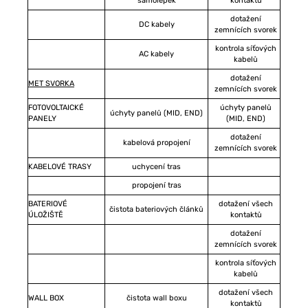
samolepek
kontaktů
dotažení
DC kabely
zemnících svorek
kontrola síťových
AC kabely
kabelů
dotažení
MET SVORKA
zemnících svorek
FOTOVOLTAICKÉ
úchyty panelů
úchyty panelů (MID, END)
PANELY
(MID, END)
dotažení
kabelová propojení
zemnících svorek
KABELOVÉ TRASY
uchycení tras
propojení tras
BATERIOVÉ
dotažení všech
čistota bateriových článků
ÚLOŽIŠTĚ
kontaktů
dotažení
zemnících svorek
kontrola síťových
kabelů
dotažení všech
WALL BOX
čistota wall boxu
kontaktů