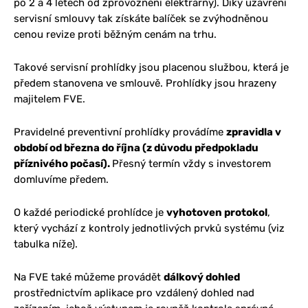
po 2 a 4 letech od zprovoznění elektrárny). Díky uzavření
servisní smlouvy tak získáte balíček se zvýhodněnou
cenou revize proti běžným cenám na trhu.
Takové servisní prohlídky jsou placenou službou, která je
předem stanovena ve smlouvě. Prohlídky jsou hrazeny
majitelem FVE.
Pravidelné preventivní prohlídky provádíme
zpravidla v
období od března do října (z důvodu předpokladu
příznivého počasí).
Přesný termín vždy s investorem
domluvíme předem.
O každé periodické prohlídce je
vyhotoven protokol
,
který vychází z kontroly jednotlivých prvků systému (viz
tabulka níže).
Na FVE také můžeme provádět
dálkový dohled
prostřednictvím aplikace pro vzdálený dohled nad