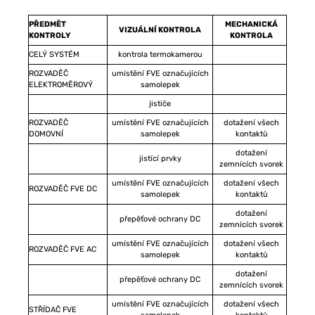
PŘEDMĚT
MECHANICKÁ
VIZUÁLNÍ KONTROLA
KONTROLY
KONTROLA
CELÝ SYSTÉM
kontrola termokamerou
ROZVADĚČ
umístění FVE označujících
ELEKTROMĚROVÝ
samolepek
jističe
ROZVADĚČ
umístění FVE označujících
dotažení všech
DOMOVNÍ
samolepek
kontaktů
dotažení
jistící prvky
zemnících svorek
umístění FVE označujících
dotažení všech
ROZVADĚČ FVE DC
samolepek
kontaktů
dotažení
přepěťové ochrany DC
zemnících svorek
umístění FVE označujících
dotažení všech
ROZVADĚČ FVE AC
samolepek
kontaktů
dotažení
přepěťové ochrany DC
zemnících svorek
umístění FVE označujících
dotažení všech
STŘÍDAČ FVE