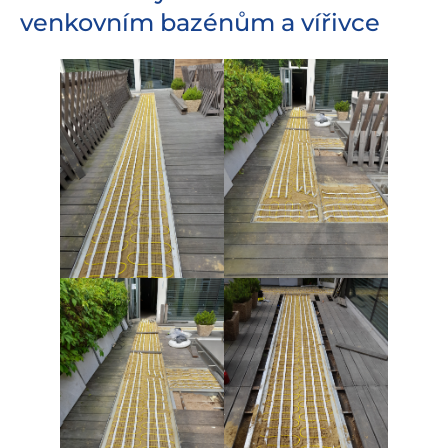
venkovním bazénům a vířivce