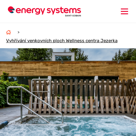
>
Vyhřívání venkovních ploch Wellness centra Jezerka